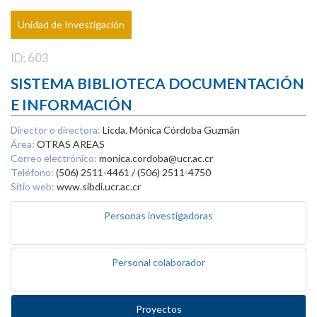
Unidad de Investigación
ID: 603
SISTEMA BIBLIOTECA DOCUMENTACIÓN
E INFORMACIÓN
Director o directora:
Licda. Mónica Córdoba Guzmán
Área:
OTRAS AREAS
Correo electrónico:
monica.cordoba@ucr.ac.cr
Teléfono:
(506) 2511-4461 / (506) 2511-4750
Sitio web:
www.sibdi.ucr.ac.cr
Personas investigadoras
Personal colaborador
Proyectos