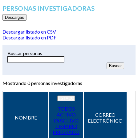
PERSONAS INVESTIGADORAS
Descargas
Descargar listado en CSV
Descargar listado en PDF
Buscar personas
Mostrando
0
personas investigadoras
ESTADO
TODOS
ACTIVO
CORREO
NOMBRE
INACTIVO
ELECTRÓNICO
TESIARIO
PREGRADO