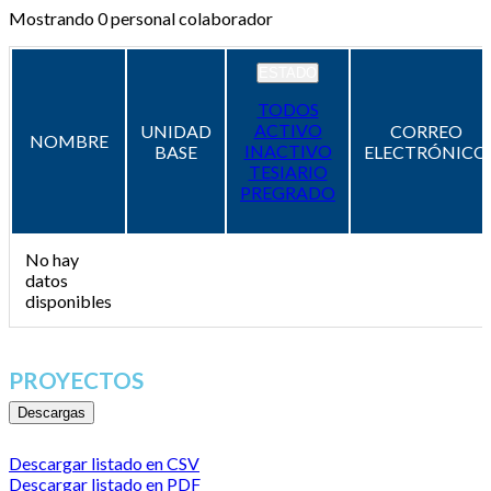
Mostrando
0
personal colaborador
ESTADO
TODOS
ACTIVO
UNIDAD
CORREO
NOMBRE
INACTIVO
BASE
ELECTRÓNICO
TESIARIO
PREGRADO
No hay
datos
disponibles
PROYECTOS
Descargas
Descargar listado en CSV
Descargar listado en PDF