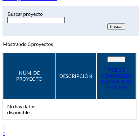
Buscar proyecto
Mostrando
0
proyectos
ESTADO
TODOS
NÚM. DE
DESARROLLO
DESCRIPCIÓN
PROYECTO
TERMINADO
VENCIDO
No hay datos
disponibles
«
1