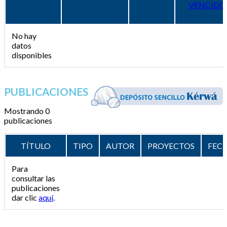
VENCIDO
No hay
datos
disponibles
PUBLICACIONES
Mostrando 0
publicaciones
TÍTULO
TIPO
AUTOR
PROYECTOS
FEC
Para
consultar las
publicaciones
dar clic
aquí
.