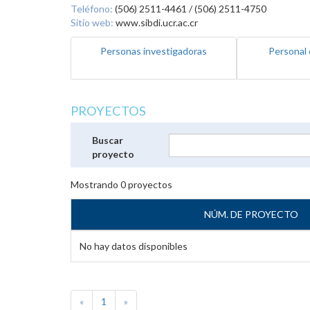
Teléfono:
(506) 2511-4461 / (506) 2511-4750
Sitio web:
www.sibdi.ucr.ac.cr
Personas investigadoras
Personal 
PROYECTOS
Buscar
proyecto
Mostrando
0
proyectos
NÚM. DE PROYECTO
No hay datos disponibles
«
1
»