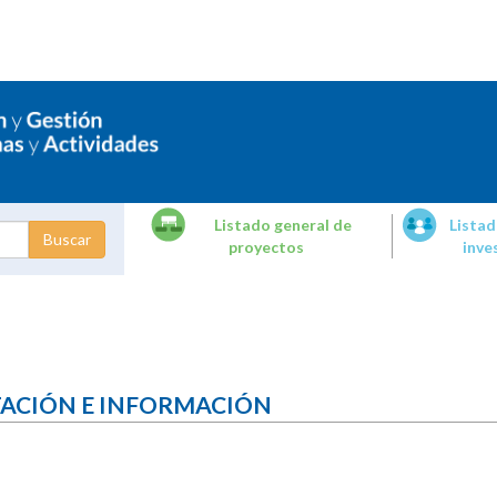
Listado general de
Listad
proyectos
inve
dades de
tigación
TACIÓN E INFORMACIÓN