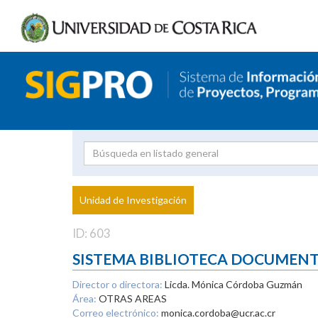
Investigador
Uni
Proyecto
Unidad de Investigación
inves
ID: 603
SISTEMA BIBLIOTECA DOCUMEN
Director o directora:
Licda. Mónica Córdoba Guzmán
Área:
OTRAS AREAS
Correo electrónico:
monica.cordoba@ucr.ac.cr