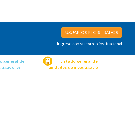
USUARIOS REGISTRADOS
Ingrese con su correo institucional
o general de
Listado general de
stigadores
unidades de investigación