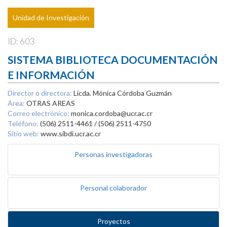
Unidad de Investigación
ID: 603
SISTEMA BIBLIOTECA DOCUMENTACIÓN
E INFORMACIÓN
Director o directora:
Licda. Mónica Córdoba Guzmán
Área:
OTRAS AREAS
Correo electrónico:
monica.cordoba@ucr.ac.cr
Teléfono:
(506) 2511-4461 / (506) 2511-4750
Sitio web:
www.sibdi.ucr.ac.cr
Personas investigadoras
Personal colaborador
Proyectos