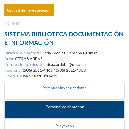
Unidad de Investigación
ID: 603
SISTEMA BIBLIOTECA DOCUMENTACIÓN
E INFORMACIÓN
Director o directora:
Licda. Mónica Córdoba Guzmán
Área:
OTRAS AREAS
Correo electrónico:
monica.cordoba@ucr.ac.cr
Teléfono:
(506) 2511-4461 / (506) 2511-4750
Sitio web:
www.sibdi.ucr.ac.cr
Personas investigadoras
Personal colaborador
Proyectos