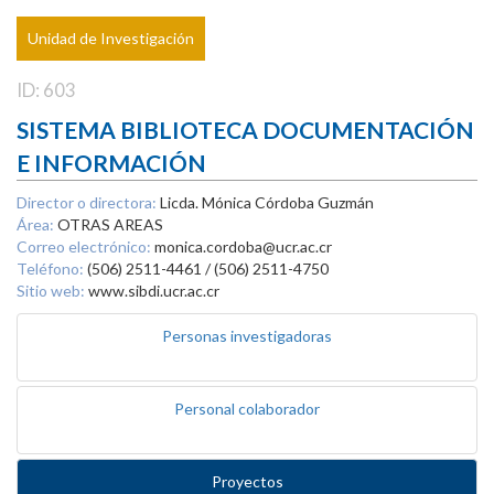
Unidad de Investigación
ID: 603
SISTEMA BIBLIOTECA DOCUMENTACIÓN
E INFORMACIÓN
Director o directora:
Licda. Mónica Córdoba Guzmán
Área:
OTRAS AREAS
Correo electrónico:
monica.cordoba@ucr.ac.cr
Teléfono:
(506) 2511-4461 / (506) 2511-4750
Sitio web:
www.sibdi.ucr.ac.cr
Personas investigadoras
Personal colaborador
Proyectos