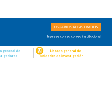
USUARIOS REGISTRADOS
Ingrese con su correo institucional
o general de
Listado general de
stigadores
unidades de investigación