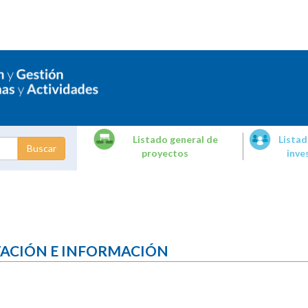
Listado general de
Listad
proyectos
inve
dades de
tigación
TACIÓN E INFORMACIÓN