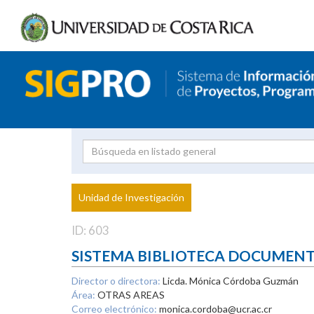
Investigador
Uni
Proyecto
Unidad de Investigación
inves
ID: 603
SISTEMA BIBLIOTECA DOCUMEN
Director o directora:
Licda. Mónica Córdoba Guzmán
Área:
OTRAS AREAS
Correo electrónico:
monica.cordoba@ucr.ac.cr