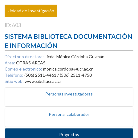
Unidad de Investigación
ID: 603
SISTEMA BIBLIOTECA DOCUMENTACIÓN
E INFORMACIÓN
Director o directora:
Licda. Mónica Córdoba Guzmán
Área:
OTRAS AREAS
Correo electrónico:
monica.cordoba@ucr.ac.cr
Teléfono:
(506) 2511-4461 / (506) 2511-4750
Sitio web:
www.sibdi.ucr.ac.cr
Personas investigadoras
Personal colaborador
Proyectos