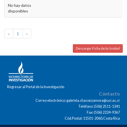
No hay datos
disponibles
«
1
»
Descargar Ficha de la Unidad
Regresar al Portal de la Investigación
Contacto
Correo electrónico: gabriela.chaconzamora@ucr.ac.cr
Teléfono: (506) 2511-1341
Fax: (506) 2224-9367
Cód.Postal: 11501-2060,Costa Rica