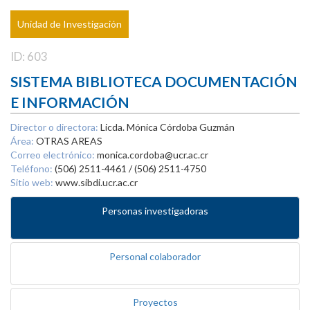
Unidad de Investigación
ID: 603
SISTEMA BIBLIOTECA DOCUMENTACIÓN
E INFORMACIÓN
Director o directora:
Licda. Mónica Córdoba Guzmán
Área:
OTRAS AREAS
Correo electrónico:
monica.cordoba@ucr.ac.cr
Teléfono:
(506) 2511-4461 / (506) 2511-4750
Sitio web:
www.sibdi.ucr.ac.cr
Personas investigadoras
Personal colaborador
Proyectos