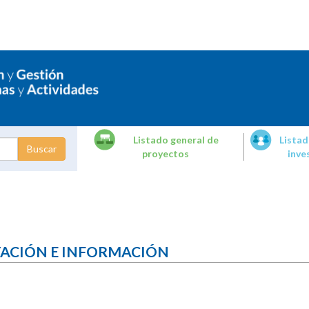
Listado general de
Listad
proyectos
inve
dades de
tigación
TACIÓN E INFORMACIÓN