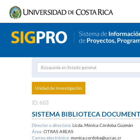
Investigador
Uni
Proyecto
Unidad de Investigación
inves
ID: 603
SISTEMA BIBLIOTECA DOCUMEN
Director o directora:
Licda. Mónica Córdoba Guzmán
Área:
OTRAS AREAS
Correo electrónico:
monica.cordoba@ucr.ac.cr