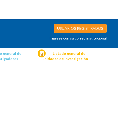
USUARIOS REGISTRADOS
Ingrese con su correo institucional
o general de
Listado general de
stigadores
unidades de investigación