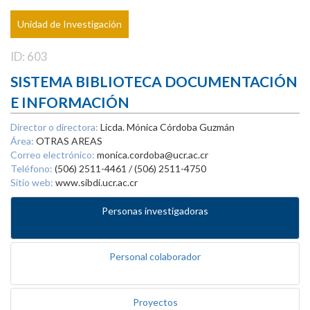
Unidad de Investigación
ID: 603
SISTEMA BIBLIOTECA DOCUMENTACIÓN
E INFORMACIÓN
Director o directora:
Licda. Mónica Córdoba Guzmán
Área:
OTRAS AREAS
Correo electrónico:
monica.cordoba@ucr.ac.cr
Teléfono:
(506) 2511-4461 / (506) 2511-4750
Sitio web:
www.sibdi.ucr.ac.cr
Personas investigadoras
Personal colaborador
Proyectos