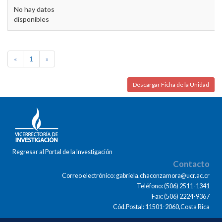
No hay datos
disponibles
«
1
»
Descargar Ficha de la Unidad
Regresar al Portal de la Investigación
Contacto
Correo electrónico: gabriela.chaconzamora@ucr.ac.cr
Teléfono: (506) 2511-1341
Fax: (506) 2224-9367
Cód.Postal: 11501-2060,Costa Rica