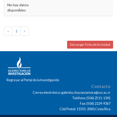
No hay datos
disponibles
«
1
»
Descargar Ficha de la Unidad
Regresar al Portal de la Investigación
Contacto
Correo electrónico: gabriela.chaconzamora@ucr.ac.cr
Teléfono: (506) 2511-1341
Fax: (506) 2224-9367
Cód.Postal: 11501-2060,Costa Rica