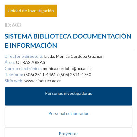
Unidad de Investigación
ID: 603
SISTEMA BIBLIOTECA DOCUMENTACIÓN
E INFORMACIÓN
Director o directora:
Licda. Mónica Córdoba Guzmán
Área:
OTRAS AREAS
Correo electrónico:
monica.cordoba@ucr.ac.cr
Teléfono:
(506) 2511-4461 / (506) 2511-4750
Sitio web:
www.sibdi.ucr.ac.cr
Personas investigadoras
Personal colaborador
Proyectos