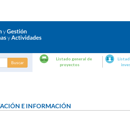
Listado general de
Listad
proyectos
inve
dades de
tigación
TACIÓN E INFORMACIÓN