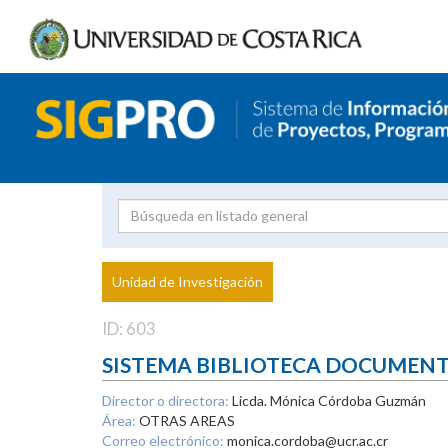
Investigador
Uni
Proyecto
Unidad de Investigación
inves
ID: 603
SISTEMA BIBLIOTECA DOCUMEN
Director o directora:
Licda. Mónica Córdoba Guzmán
Área:
OTRAS AREAS
Correo electrónico:
monica.cordoba@ucr.ac.cr