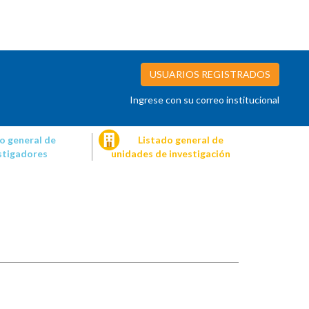
USUARIOS REGISTRADOS
Ingrese con su correo institucional
o general de
Listado general de
stigadores
unidades de investigación