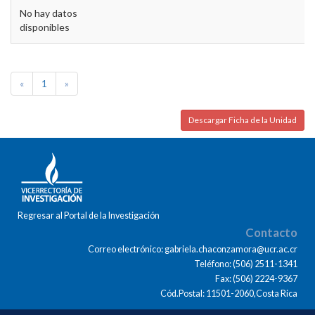
No hay datos
disponibles
«
1
»
Descargar Ficha de la Unidad
Regresar al Portal de la Investigación
Contacto
Correo electrónico: gabriela.chaconzamora@ucr.ac.cr
Teléfono: (506) 2511-1341
Fax: (506) 2224-9367
Cód.Postal: 11501-2060,Costa Rica