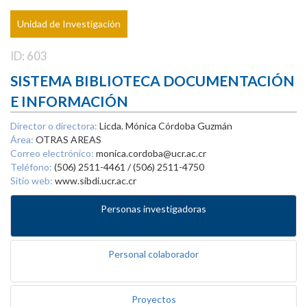
Unidad de Investigación
ID: 603
SISTEMA BIBLIOTECA DOCUMENTACIÓN
E INFORMACIÓN
Director o directora:
Licda. Mónica Córdoba Guzmán
Área:
OTRAS AREAS
Correo electrónico:
monica.cordoba@ucr.ac.cr
Teléfono:
(506) 2511-4461 / (506) 2511-4750
Sitio web:
www.sibdi.ucr.ac.cr
Personas investigadoras
Personal colaborador
Proyectos