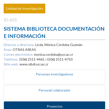
Unidad de Investigación
ID: 603
SISTEMA BIBLIOTECA DOCUMENTACIÓN
E INFORMACIÓN
Director o directora:
Licda. Mónica Córdoba Guzmán
Área:
OTRAS AREAS
Correo electrónico:
monica.cordoba@ucr.ac.cr
Teléfono:
(506) 2511-4461 / (506) 2511-4750
Sitio web:
www.sibdi.ucr.ac.cr
Personas investigadoras
Personal colaborador
Proyectos