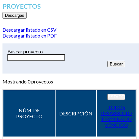
PROYECTOS
Descargas
Descargar listado en CSV
Descargar listado en PDF
Buscar proyecto
Mostrando
0
proyectos
ESTADO
TODOS
NÚM. DE
DESARROLLO
DESCRIPCIÓN
PROYECTO
TERMINADO
VENCIDO