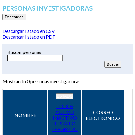
PERSONAS INVESTIGADORAS
Descargas
Descargar listado en CSV
Descargar listado en PDF
Buscar personas
Mostrando
0
personas investigadoras
ESTADO
TODOS
ACTIVO
CORREO
NOMBRE
INACTIVO
ELECTRÓNICO
TESIARIO
PREGRADO