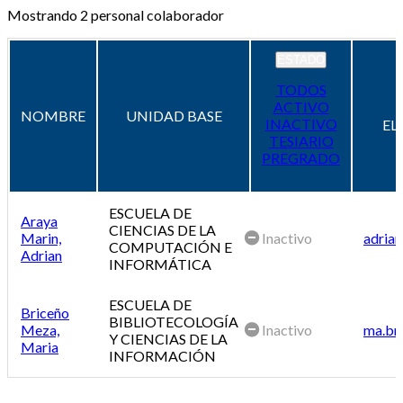
Mostrando
2
personal colaborador
ESTADO
TODOS
ACTIVO
NOMBRE
UNIDAD BASE
INACTIVO
EL
TESIARIO
PREGRADO
ESCUELA DE
Araya
CIENCIAS DE LA
Marin,
Inactivo
adrian
COMPUTACIÓN E
Adrian
INFORMÁTICA
ESCUELA DE
Briceño
BIBLIOTECOLOGÍA
Meza,
Inactivo
ma.br
Y CIENCIAS DE LA
Maria
INFORMACIÓN