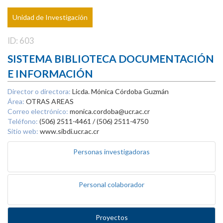
Unidad de Investigación
ID: 603
SISTEMA BIBLIOTECA DOCUMENTACIÓN
E INFORMACIÓN
Director o directora:
Licda. Mónica Córdoba Guzmán
Área:
OTRAS AREAS
Correo electrónico:
monica.cordoba@ucr.ac.cr
Teléfono:
(506) 2511-4461 / (506) 2511-4750
Sitio web:
www.sibdi.ucr.ac.cr
Personas investigadoras
Personal colaborador
Proyectos