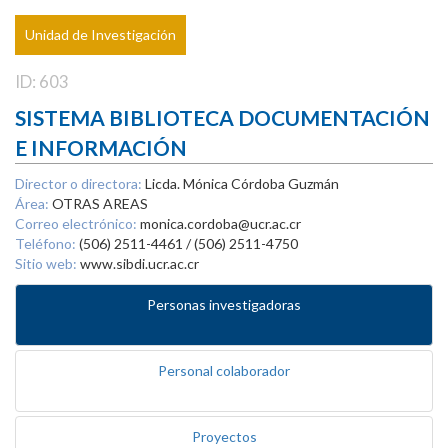
Unidad de Investigación
ID: 603
SISTEMA BIBLIOTECA DOCUMENTACIÓN
E INFORMACIÓN
Director o directora:
Licda. Mónica Córdoba Guzmán
Área:
OTRAS AREAS
Correo electrónico:
monica.cordoba@ucr.ac.cr
Teléfono:
(506) 2511-4461 / (506) 2511-4750
Sitio web:
www.sibdi.ucr.ac.cr
Personas investigadoras
Personal colaborador
Proyectos