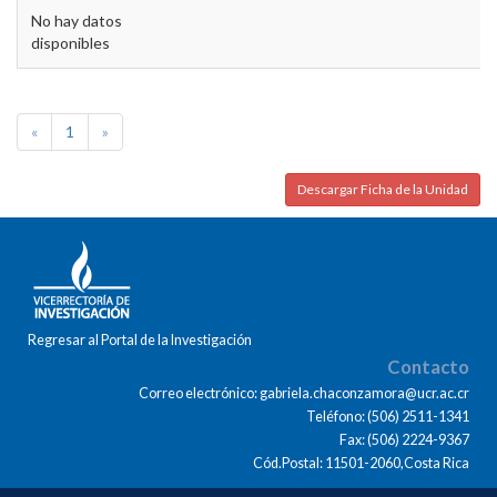
No hay datos
disponibles
«
1
»
Descargar Ficha de la Unidad
Regresar al Portal de la Investigación
Contacto
Correo electrónico: gabriela.chaconzamora@ucr.ac.cr
Teléfono: (506) 2511-1341
Fax: (506) 2224-9367
Cód.Postal: 11501-2060,Costa Rica