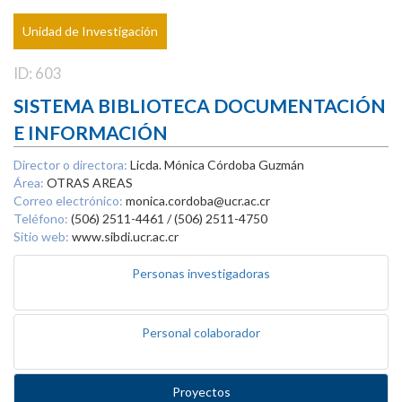
Unidad de Investigación
ID: 603
SISTEMA BIBLIOTECA DOCUMENTACIÓN
E INFORMACIÓN
Director o directora:
Licda. Mónica Córdoba Guzmán
Área:
OTRAS AREAS
Correo electrónico:
monica.cordoba@ucr.ac.cr
Teléfono:
(506) 2511-4461 / (506) 2511-4750
Sitio web:
www.sibdi.ucr.ac.cr
Personas investigadoras
Personal colaborador
Proyectos