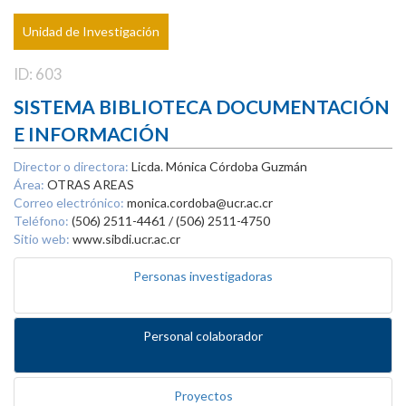
Unidad de Investigación
ID: 603
SISTEMA BIBLIOTECA DOCUMENTACIÓN
E INFORMACIÓN
Director o directora:
Licda. Mónica Córdoba Guzmán
Área:
OTRAS AREAS
Correo electrónico:
monica.cordoba@ucr.ac.cr
Teléfono:
(506) 2511-4461 / (506) 2511-4750
Sitio web:
www.sibdi.ucr.ac.cr
Personas investigadoras
Personal colaborador
Proyectos