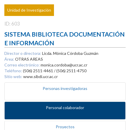
Unidad de Investigación
ID: 603
SISTEMA BIBLIOTECA DOCUMENTACIÓN
E INFORMACIÓN
Director o directora:
Licda. Mónica Córdoba Guzmán
Área:
OTRAS AREAS
Correo electrónico:
monica.cordoba@ucr.ac.cr
Teléfono:
(506) 2511-4461 / (506) 2511-4750
Sitio web:
www.sibdi.ucr.ac.cr
Personas investigadoras
Personal colaborador
Proyectos