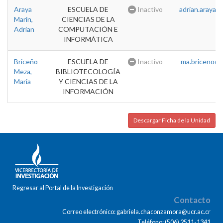
Araya
ESCUELA DE
Inactivo
adrian.araya@u
Marin,
CIENCIAS DE LA
Adrian
COMPUTACIÓN E
INFORMÁTICA
Briceño
ESCUELA DE
Inactivo
ma.briceno@u
Meza,
BIBLIOTECOLOGÍA
Maria
Y CIENCIAS DE LA
INFORMACIÓN
Descargar Ficha de la Unidad
Regresar al Portal de la Investigación
Contacto
Correo electrónico: gabriela.chaconzamora@ucr.ac.cr
Teléfono: (506) 2511-1341