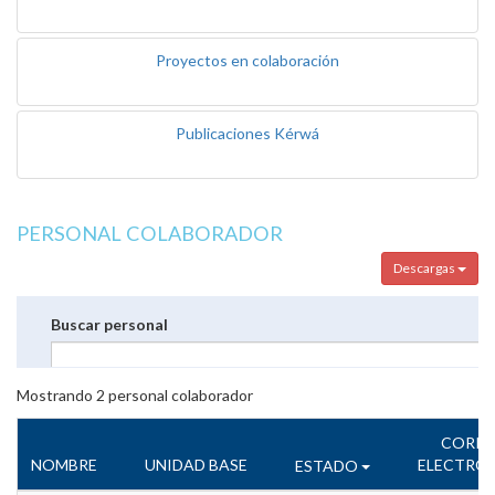
Proyectos en colaboración
Publicaciones Kérwá
PERSONAL COLABORADOR
Descargas
Buscar personal
Mostrando
2
personal colaborador
CORR
NOMBRE
UNIDAD BASE
ELECTRÓ
ESTADO