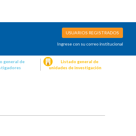
USUARIOS REGISTRADOS
Ingrese con su correo institucional
o general de
Listado general de
stigadores
unidades de investigación