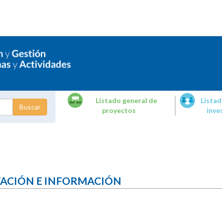
Listado general de
Listad
proyectos
inve
dades de
tigación
TACIÓN E INFORMACIÓN