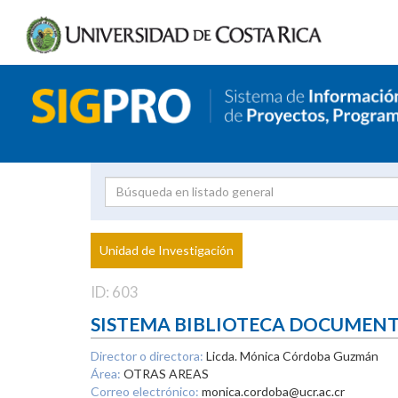
Investigador
Uni
Proyecto
Unidad de Investigación
inves
ID: 603
SISTEMA BIBLIOTECA DOCUMEN
Director o directora:
Licda. Mónica Córdoba Guzmán
Área:
OTRAS AREAS
Correo electrónico:
monica.cordoba@ucr.ac.cr