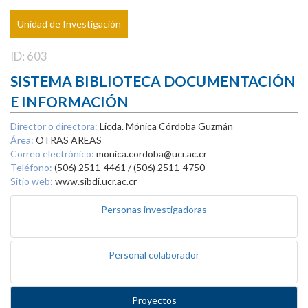
Unidad de Investigación
ID: 603
SISTEMA BIBLIOTECA DOCUMENTACIÓN
E INFORMACIÓN
Director o directora:
Licda. Mónica Córdoba Guzmán
Área:
OTRAS AREAS
Correo electrónico:
monica.cordoba@ucr.ac.cr
Teléfono:
(506) 2511-4461 / (506) 2511-4750
Sitio web:
www.sibdi.ucr.ac.cr
Personas investigadoras
Personal colaborador
Proyectos