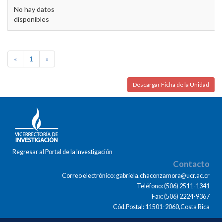
No hay datos
disponibles
«
1
»
Descargar Ficha de la Unidad
Regresar al Portal de la Investigación
Contacto
Correo electrónico: gabriela.chaconzamora@ucr.ac.cr
Teléfono: (506) 2511-1341
Fax: (506) 2224-9367
Cód.Postal: 11501-2060,Costa Rica