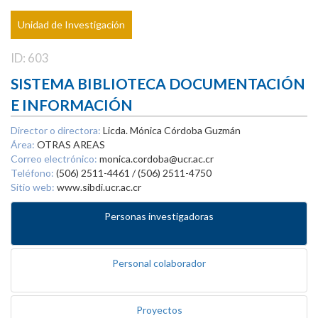
Unidad de Investigación
ID: 603
SISTEMA BIBLIOTECA DOCUMENTACIÓN
E INFORMACIÓN
Director o directora:
Licda. Mónica Córdoba Guzmán
Área:
OTRAS AREAS
Correo electrónico:
monica.cordoba@ucr.ac.cr
Teléfono:
(506) 2511-4461 / (506) 2511-4750
Sitio web:
www.sibdi.ucr.ac.cr
Personas investigadoras
Personal colaborador
Proyectos