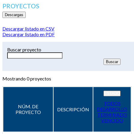
PROYECTOS
Descargas
Descargar listado en CSV
Descargar listado en PDF
Buscar proyecto
Mostrando
0
proyectos
ESTADO
TODOS
NÚM. DE
DESARROLLO
DESCRIPCIÓN
PROYECTO
TERMINADO
VENCIDO