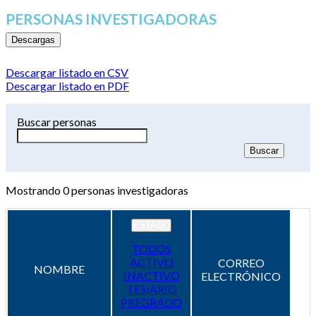
PERSONAS INVESTIGADORAS
Descargas
Descargar listado en CSV
Descargar listado en PDF
Buscar personas
Mostrando
0
personas investigadoras
ESTADO
TODOS
ACTIVO
CORREO
NOMBRE
INACTIVO
ELECTRÓNICO
TESIARIO
PREGRADO