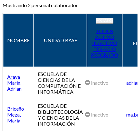
Mostrando
2
personal colaborador
ESTADO
TODOS
ACTIVO
NOMBRE
UNIDAD BASE
INACTIVO
EL
TESIARIO
PREGRADO
ESCUELA DE
Araya
CIENCIAS DE LA
Marin,
Inactivo
adrian
COMPUTACIÓN E
Adrian
INFORMÁTICA
ESCUELA DE
Briceño
BIBLIOTECOLOGÍA
Meza,
Inactivo
ma.br
Y CIENCIAS DE LA
Maria
INFORMACIÓN