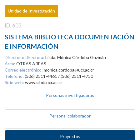
Unidad de Investigación
ID: 603
SISTEMA BIBLIOTECA DOCUMENTACIÓN
E INFORMACIÓN
Director o directora:
Licda. Mónica Córdoba Guzmán
Área:
OTRAS AREAS
Correo electrónico:
monica.cordoba@ucr.ac.cr
Teléfono:
(506) 2511-4461 / (506) 2511-4750
Sitio web:
www.sibdi.ucr.ac.cr
Personas investigadoras
Personal colaborador
Proyectos