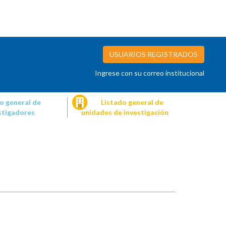
USUARIOS REGISTRADOS
Ingrese con su correo institucional
o general de
Listado general de
stigadores
unidades de investigación