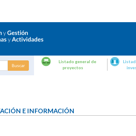
Listado general de
Listad
proyectos
inve
dades de
tigación
TACIÓN E INFORMACIÓN