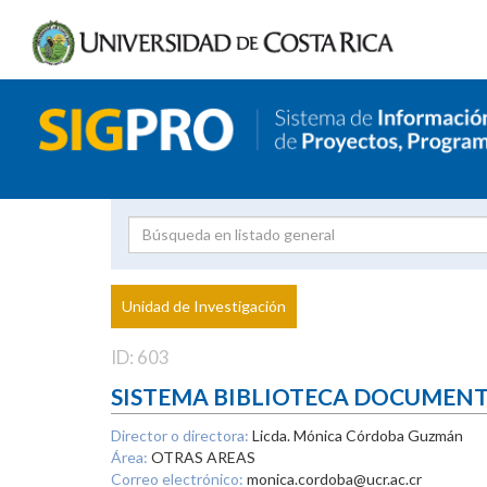
Investigador
Uni
Proyecto
Unidad de Investigación
inves
ID: 603
SISTEMA BIBLIOTECA DOCUMEN
Director o directora:
Licda. Mónica Córdoba Guzmán
Área:
OTRAS AREAS
Correo electrónico:
monica.cordoba@ucr.ac.cr