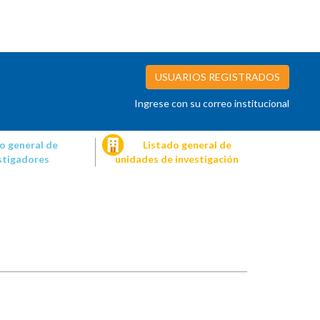
USUARIOS REGISTRADOS
Ingrese con su correo institucional
o general de
Listado general de
stigadores
unidades de investigación