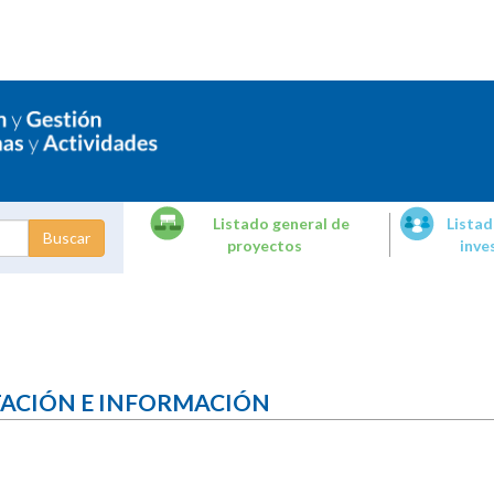
Listado general de
Listad
proyectos
inve
dades de
tigación
TACIÓN E INFORMACIÓN