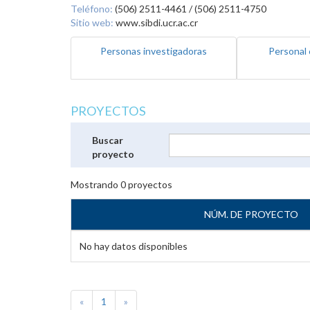
Teléfono:
(506) 2511-4461 / (506) 2511-4750
Sitio web:
www.sibdi.ucr.ac.cr
Personas investigadoras
Personal 
PROYECTOS
Buscar
proyecto
Mostrando
0
proyectos
NÚM. DE PROYECTO
No hay datos disponibles
«
1
»