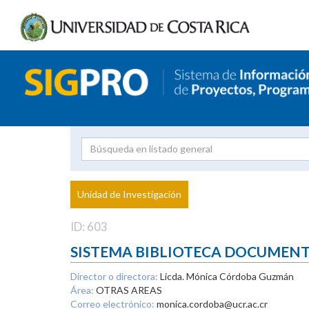
Investigador
Uni
Proyecto
Unidad de Investigación
inves
ID: 603
SISTEMA BIBLIOTECA DOCUMEN
Director o directora:
Licda. Mónica Córdoba Guzmán
Área:
OTRAS AREAS
Correo electrónico:
monica.cordoba@ucr.ac.cr