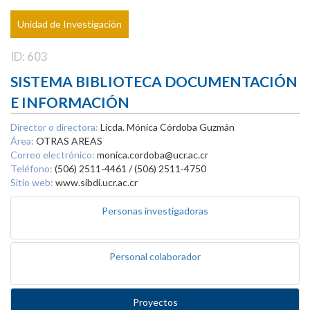
Unidad de Investigación
ID: 603
SISTEMA BIBLIOTECA DOCUMENTACIÓN
E INFORMACIÓN
Director o directora:
Licda. Mónica Córdoba Guzmán
Área:
OTRAS AREAS
Correo electrónico:
monica.cordoba@ucr.ac.cr
Teléfono:
(506) 2511-4461 / (506) 2511-4750
Sitio web:
www.sibdi.ucr.ac.cr
Personas investigadoras
Personal colaborador
Proyectos