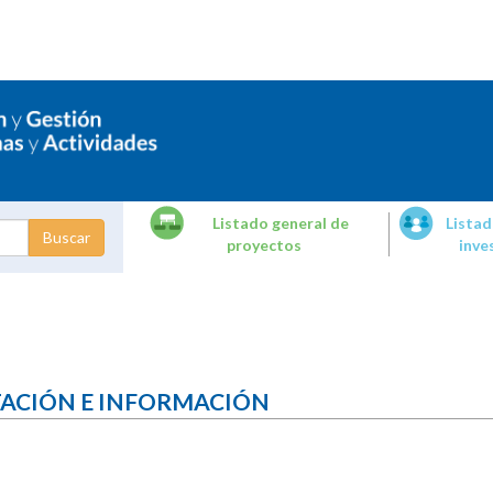
Listado general de
Listad
proyectos
inve
dades de
tigación
TACIÓN E INFORMACIÓN