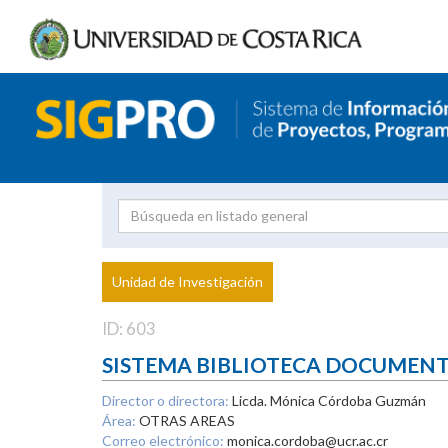
Investigador
Uni
Proyecto
Unidad de Investigación
inves
ID: 603
SISTEMA BIBLIOTECA DOCUMEN
Director o directora:
Licda. Mónica Córdoba Guzmán
Área:
OTRAS AREAS
Correo electrónico:
monica.cordoba@ucr.ac.cr