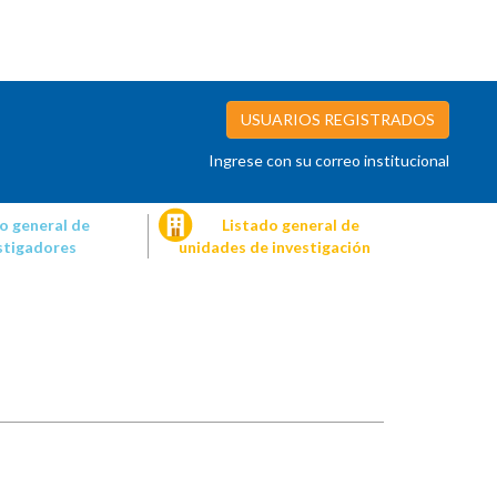
USUARIOS REGISTRADOS
Ingrese con su correo institucional
o general de
Listado general de
stigadores
unidades de investigación