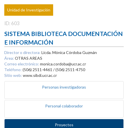
Unidad de Investigación
ID: 603
SISTEMA BIBLIOTECA DOCUMENTACIÓN
E INFORMACIÓN
Director o directora:
Licda. Mónica Córdoba Guzmán
Área:
OTRAS AREAS
Correo electrónico:
monica.cordoba@ucr.ac.cr
Teléfono:
(506) 2511-4461 / (506) 2511-4750
Sitio web:
www.sibdi.ucr.ac.cr
Personas investigadoras
Personal colaborador
Proyectos