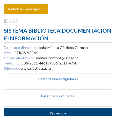
Unidad de Investigación
ID: 603
SISTEMA BIBLIOTECA DOCUMENTACIÓN
E INFORMACIÓN
Director o directora:
Licda. Mónica Córdoba Guzmán
Área:
OTRAS AREAS
Correo electrónico:
monica.cordoba@ucr.ac.cr
Teléfono:
(506) 2511-4461 / (506) 2511-4750
Sitio web:
www.sibdi.ucr.ac.cr
Personas investigadoras
Personal colaborador
Proyectos