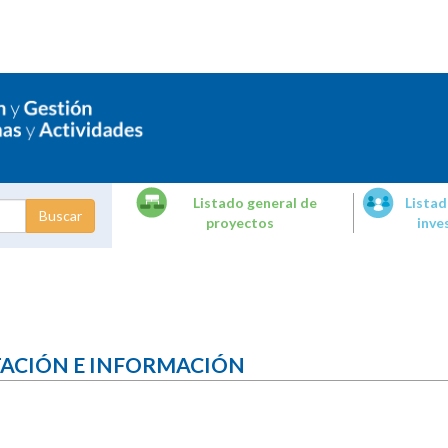
Listado general de
Listad
proyectos
inve
dades de
tigación
TACIÓN E INFORMACIÓN