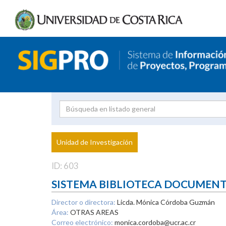
Investigador
Uni
Proyecto
Unidad de Investigación
inves
ID: 603
SISTEMA BIBLIOTECA DOCUMEN
Director o directora:
Licda. Mónica Córdoba Guzmán
Área:
OTRAS AREAS
Correo electrónico:
monica.cordoba@ucr.ac.cr