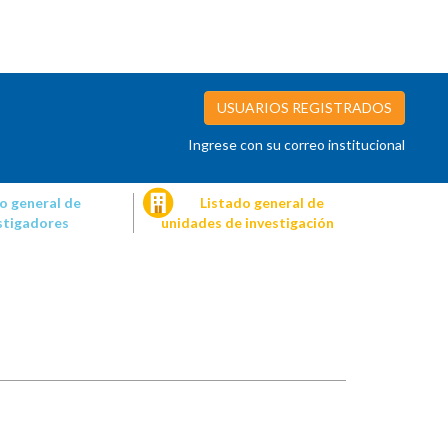
USUARIOS REGISTRADOS
Ingrese con su correo institucional
o general de
Listado general de
stigadores
unidades de investigación