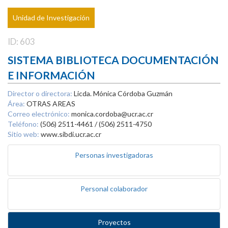
Unidad de Investigación
ID: 603
SISTEMA BIBLIOTECA DOCUMENTACIÓN
E INFORMACIÓN
Director o directora:
Licda. Mónica Córdoba Guzmán
Área:
OTRAS AREAS
Correo electrónico:
monica.cordoba@ucr.ac.cr
Teléfono:
(506) 2511-4461 / (506) 2511-4750
Sitio web:
www.sibdi.ucr.ac.cr
Personas investigadoras
Personal colaborador
Proyectos