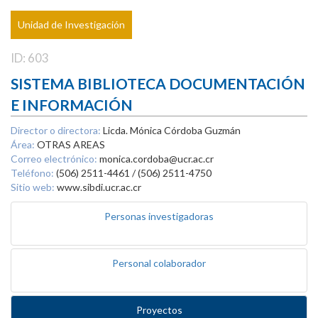
Unidad de Investigación
ID: 603
SISTEMA BIBLIOTECA DOCUMENTACIÓN
E INFORMACIÓN
Director o directora:
Licda. Mónica Córdoba Guzmán
Área:
OTRAS AREAS
Correo electrónico:
monica.cordoba@ucr.ac.cr
Teléfono:
(506) 2511-4461 / (506) 2511-4750
Sitio web:
www.sibdi.ucr.ac.cr
Personas investigadoras
Personal colaborador
Proyectos