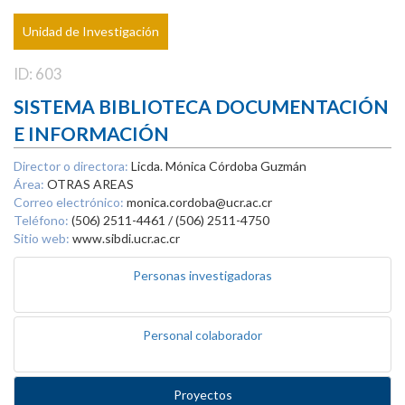
Unidad de Investigación
ID: 603
SISTEMA BIBLIOTECA DOCUMENTACIÓN
E INFORMACIÓN
Director o directora:
Licda. Mónica Córdoba Guzmán
Área:
OTRAS AREAS
Correo electrónico:
monica.cordoba@ucr.ac.cr
Teléfono:
(506) 2511-4461 / (506) 2511-4750
Sitio web:
www.sibdi.ucr.ac.cr
Personas investigadoras
Personal colaborador
Proyectos