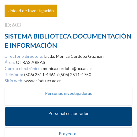
Unidad de Investigación
ID: 603
SISTEMA BIBLIOTECA DOCUMENTACIÓN
E INFORMACIÓN
Director o directora:
Licda. Mónica Córdoba Guzmán
Área:
OTRAS AREAS
Correo electrónico:
monica.cordoba@ucr.ac.cr
Teléfono:
(506) 2511-4461 / (506) 2511-4750
Sitio web:
www.sibdi.ucr.ac.cr
Personas investigadoras
Personal colaborador
Proyectos