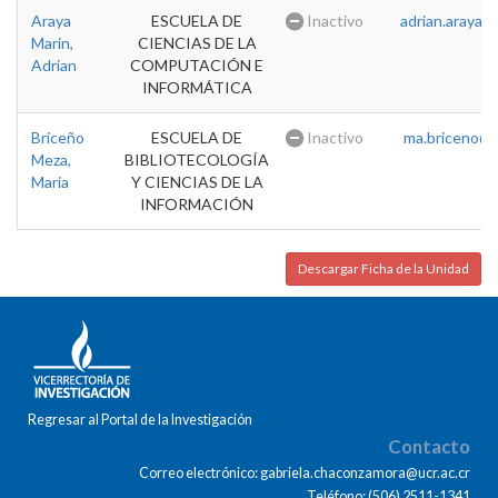
Araya
ESCUELA DE
Inactivo
adrian.araya@u
Marin,
CIENCIAS DE LA
Adrian
COMPUTACIÓN E
INFORMÁTICA
Briceño
ESCUELA DE
Inactivo
ma.briceno@u
Meza,
BIBLIOTECOLOGÍA
Maria
Y CIENCIAS DE LA
INFORMACIÓN
Descargar Ficha de la Unidad
Regresar al Portal de la Investigación
Contacto
Correo electrónico: gabriela.chaconzamora@ucr.ac.cr
Teléfono: (506) 2511-1341