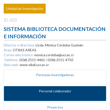
Unidad de Investigación
ID: 603
SISTEMA BIBLIOTECA DOCUMENTACIÓN
E INFORMACIÓN
Director o directora:
Licda. Mónica Córdoba Guzmán
Área:
OTRAS AREAS
Correo electrónico:
monica.cordoba@ucr.ac.cr
Teléfono:
(506) 2511-4461 / (506) 2511-4750
Sitio web:
www.sibdi.ucr.ac.cr
Personas investigadoras
Personal colaborador
Proyectos