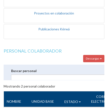
Proyectos en colaboración
Publicaciones Kérwá
PERSONAL COLABORADOR
Descargas
Buscar personal
Mostrando
2
personal colaborador
CORR
NOMBRE
UNIDAD BASE
ELECTRÓ
ESTADO