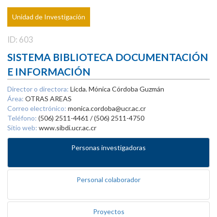
Unidad de Investigación
ID: 603
SISTEMA BIBLIOTECA DOCUMENTACIÓN
E INFORMACIÓN
Director o directora:
Licda. Mónica Córdoba Guzmán
Área:
OTRAS AREAS
Correo electrónico:
monica.cordoba@ucr.ac.cr
Teléfono:
(506) 2511-4461 / (506) 2511-4750
Sitio web:
www.sibdi.ucr.ac.cr
Personas investigadoras
Personal colaborador
Proyectos