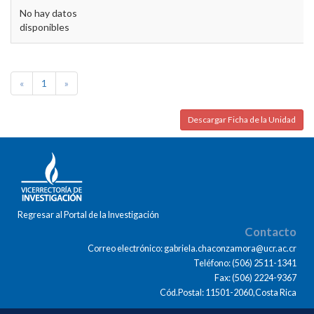
No hay datos
disponibles
«
1
»
Descargar Ficha de la Unidad
Regresar al Portal de la Investigación
Contacto
Correo electrónico: gabriela.chaconzamora@ucr.ac.cr
Teléfono: (506) 2511-1341
Fax: (506) 2224-9367
Cód.Postal: 11501-2060,Costa Rica