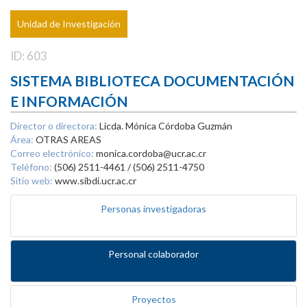
Unidad de Investigación
ID: 603
SISTEMA BIBLIOTECA DOCUMENTACIÓN
E INFORMACIÓN
Director o directora:
Licda. Mónica Córdoba Guzmán
Área:
OTRAS AREAS
Correo electrónico:
monica.cordoba@ucr.ac.cr
Teléfono:
(506) 2511-4461 / (506) 2511-4750
Sitio web:
www.sibdi.ucr.ac.cr
Personas investigadoras
Personal colaborador
Proyectos