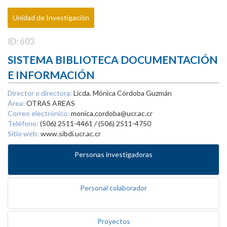
Unidad de Investigación
ID: 603
SISTEMA BIBLIOTECA DOCUMENTACIÓN
E INFORMACIÓN
Director o directora:
Licda. Mónica Córdoba Guzmán
Área:
OTRAS AREAS
Correo electrónico:
monica.cordoba@ucr.ac.cr
Teléfono:
(506) 2511-4461 / (506) 2511-4750
Sitio web:
www.sibdi.ucr.ac.cr
Personas investigadoras
Personal colaborador
Proyectos