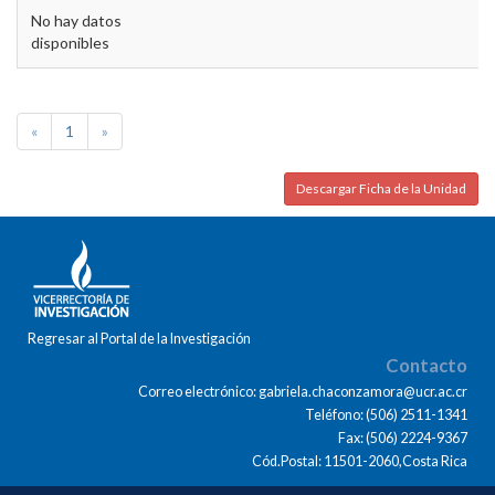
No hay datos
disponibles
«
1
»
Descargar Ficha de la Unidad
Regresar al Portal de la Investigación
Contacto
Correo electrónico: gabriela.chaconzamora@ucr.ac.cr
Teléfono: (506) 2511-1341
Fax: (506) 2224-9367
Cód.Postal: 11501-2060,Costa Rica