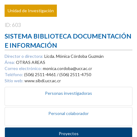
Unidad de Investigación
ID: 603
SISTEMA BIBLIOTECA DOCUMENTACIÓN
E INFORMACIÓN
Director o directora:
Licda. Mónica Córdoba Guzmán
Área:
OTRAS AREAS
Correo electrónico:
monica.cordoba@ucr.ac.cr
Teléfono:
(506) 2511-4461 / (506) 2511-4750
Sitio web:
www.sibdi.ucr.ac.cr
Personas investigadoras
Personal colaborador
Proyectos