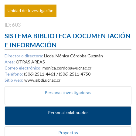
Unidad de Investigación
ID: 603
SISTEMA BIBLIOTECA DOCUMENTACIÓN
E INFORMACIÓN
Director o directora:
Licda. Mónica Córdoba Guzmán
Área:
OTRAS AREAS
Correo electrónico:
monica.cordoba@ucr.ac.cr
Teléfono:
(506) 2511-4461 / (506) 2511-4750
Sitio web:
www.sibdi.ucr.ac.cr
Personas investigadoras
Personal colaborador
Proyectos