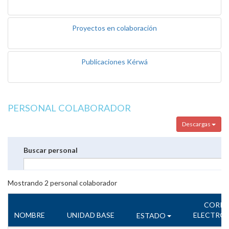
Proyectos en colaboración
Publicaciones Kérwá
PERSONAL COLABORADOR
Descargas
Buscar personal
Mostrando
2
personal colaborador
CORR
NOMBRE
UNIDAD BASE
ELECTRÓ
ESTADO