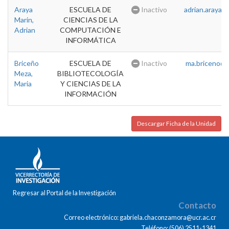
Araya
ESCUELA DE
Inactivo
adrian.araya@u
Marin,
CIENCIAS DE LA
Adrian
COMPUTACIÓN E
INFORMÁTICA
Briceño
ESCUELA DE
Inactivo
ma.briceno@u
Meza,
BIBLIOTECOLOGÍA
Maria
Y CIENCIAS DE LA
INFORMACIÓN
Descargar Ficha de la Unidad
Regresar al Portal de la Investigación
Contacto
Correo electrónico: gabriela.chaconzamora@ucr.ac.cr
Teléfono: (506) 2511-1341