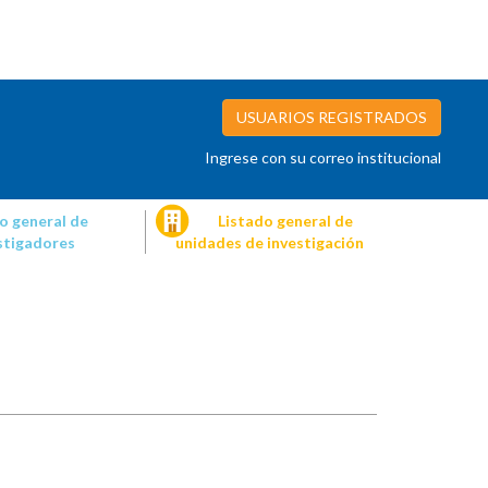
USUARIOS REGISTRADOS
Ingrese con su correo institucional
o general de
Listado general de
stigadores
unidades de investigación