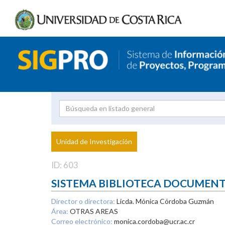
Investigador
Uni
Proyecto
Unidad de Investigación
inves
ID: 603
SISTEMA BIBLIOTECA DOCUMEN
Director o directora:
Licda. Mónica Córdoba Guzmán
Área:
OTRAS AREAS
Correo electrónico:
monica.cordoba@ucr.ac.cr