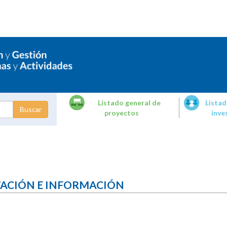
Listado general de
Listad
proyectos
inve
dades de
tigación
TACIÓN E INFORMACIÓN