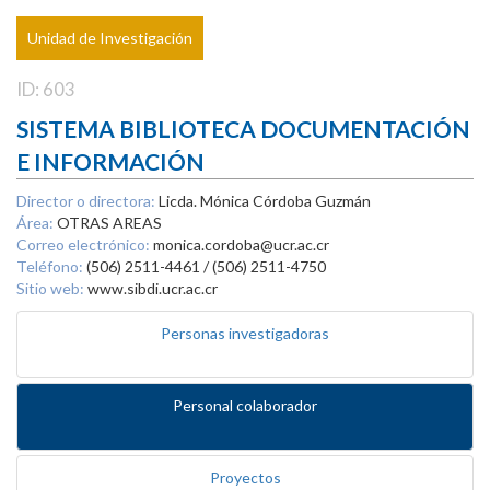
Unidad de Investigación
ID: 603
SISTEMA BIBLIOTECA DOCUMENTACIÓN
E INFORMACIÓN
Director o directora:
Licda. Mónica Córdoba Guzmán
Área:
OTRAS AREAS
Correo electrónico:
monica.cordoba@ucr.ac.cr
Teléfono:
(506) 2511-4461 / (506) 2511-4750
Sitio web:
www.sibdi.ucr.ac.cr
Personas investigadoras
Personal colaborador
Proyectos