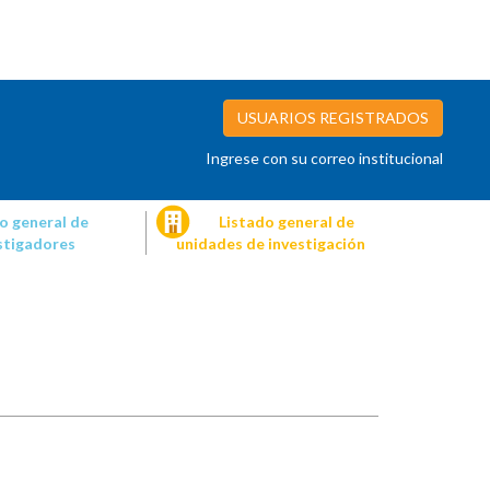
USUARIOS REGISTRADOS
Ingrese con su correo institucional
o general de
Listado general de
stigadores
unidades de investigación