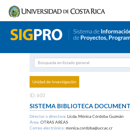
Investigador
Uni
Proyecto
Unidad de Investigación
inves
ID: 603
SISTEMA BIBLIOTECA DOCUMEN
Director o directora:
Licda. Mónica Córdoba Guzmán
Área:
OTRAS AREAS
Correo electrónico:
monica.cordoba@ucr.ac.cr