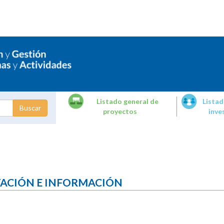
Listado general de
Listad
proyectos
inve
dades de
tigación
TACIÓN E INFORMACIÓN