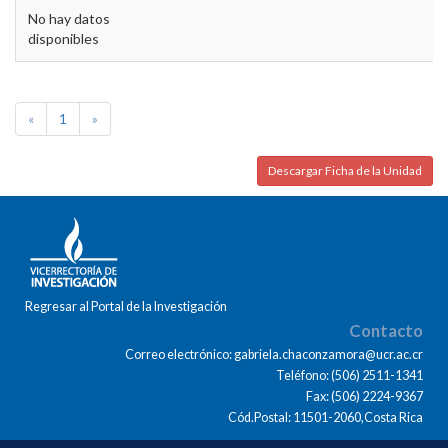
No hay datos
disponibles
«
1
»
Descargar Ficha de la Unidad
Regresar al Portal de la Investigación
Contacto
Correo electrónico: gabriela.chaconzamora@ucr.ac.cr
Teléfono: (506) 2511-1341
Fax: (506) 2224-9367
Cód.Postal: 11501-2060,Costa Rica