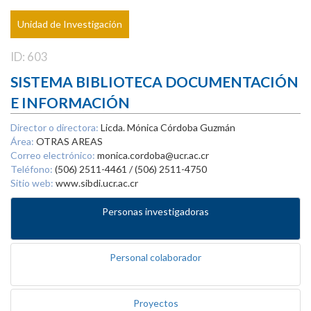
Unidad de Investigación
ID: 603
SISTEMA BIBLIOTECA DOCUMENTACIÓN
E INFORMACIÓN
Director o directora:
Licda. Mónica Córdoba Guzmán
Área:
OTRAS AREAS
Correo electrónico:
monica.cordoba@ucr.ac.cr
Teléfono:
(506) 2511-4461 / (506) 2511-4750
Sitio web:
www.sibdi.ucr.ac.cr
Personas investigadoras
Personal colaborador
Proyectos