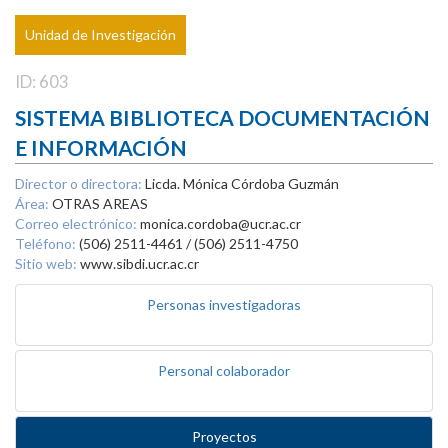
Unidad de Investigación
ID: 603
SISTEMA BIBLIOTECA DOCUMENTACIÓN
E INFORMACIÓN
Director o directora:
Licda. Mónica Córdoba Guzmán
Área:
OTRAS AREAS
Correo electrónico:
monica.cordoba@ucr.ac.cr
Teléfono:
(506) 2511-4461 / (506) 2511-4750
Sitio web:
www.sibdi.ucr.ac.cr
Personas investigadoras
Personal colaborador
Proyectos