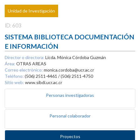
Unidad de Investigación
ID: 603
SISTEMA BIBLIOTECA DOCUMENTACIÓN
E INFORMACIÓN
Director o directora:
Licda. Mónica Córdoba Guzmán
Área:
OTRAS AREAS
Correo electrónico:
monica.cordoba@ucr.ac.cr
Teléfono:
(506) 2511-4461 / (506) 2511-4750
Sitio web:
www.sibdi.ucr.ac.cr
Personas investigadoras
Personal colaborador
Proyectos