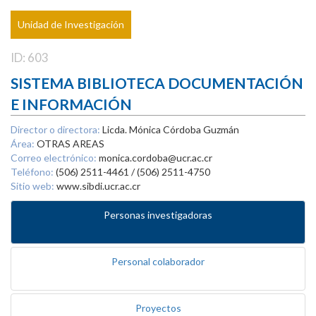
Unidad de Investigación
ID: 603
SISTEMA BIBLIOTECA DOCUMENTACIÓN
E INFORMACIÓN
Director o directora:
Licda. Mónica Córdoba Guzmán
Área:
OTRAS AREAS
Correo electrónico:
monica.cordoba@ucr.ac.cr
Teléfono:
(506) 2511-4461 / (506) 2511-4750
Sitio web:
www.sibdi.ucr.ac.cr
Personas investigadoras
Personal colaborador
Proyectos