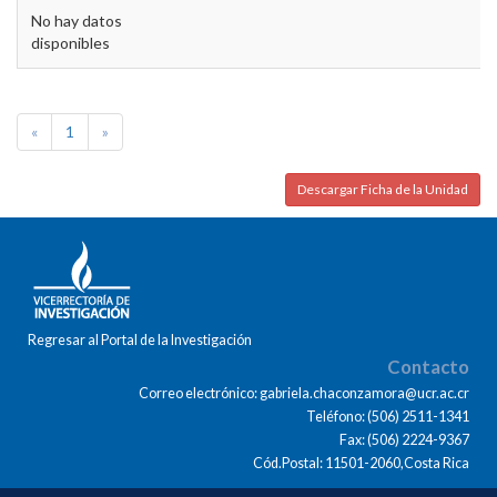
No hay datos
disponibles
«
1
»
Descargar Ficha de la Unidad
Regresar al Portal de la Investigación
Contacto
Correo electrónico: gabriela.chaconzamora@ucr.ac.cr
Teléfono: (506) 2511-1341
Fax: (506) 2224-9367
Cód.Postal: 11501-2060,Costa Rica